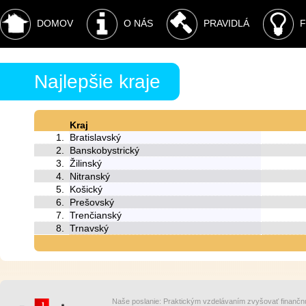
DOMOV
O NÁS
PRAVIDLÁ
F
Najlepšie kraje
Kraj
1.
Bratislavský
2.
Banskobystrický
3.
Žilinský
4.
Nitranský
5.
Košický
6.
Prešovský
7.
Trenčianský
8.
Trnavský
Naše poslanie: Praktickým vzdelávaním zvyšovať finančnú st