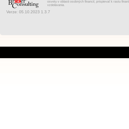
osvetu v oblasti osobných financií, prispievať k rastu fina
vzdelávania.
Verze: 05.10.2023 1.3.7