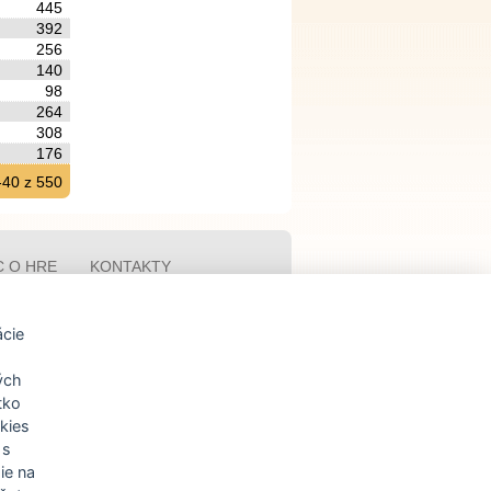
445
392
256
140
98
264
308
176
-40 z 550
C O HRE
KONTAKTY
O PRE
ZOZNAM
ORDINÁTOROV
CERTIFIKOVANÝCH
LEKTOROV
ácie
kých
tko
okies
 s
ie na