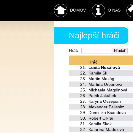
DOMOV
O NÁS
Najlepší hráči
Hráč
:
Hráč
21.
Lucia Nosálová
22.
Kamila Sk
23.
Martin Mazág
24.
Martina Urbanova
25.
Michaela Magdinová
26.
Patrik Jakúbek
27.
Karyna Ovsepian
28.
Alexander Pallesitz
29.
Dominika Ksandova
30.
Róbert Cikrai
31.
Kamila Skok
32.
Katarína Madolová