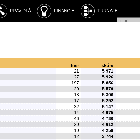
PRAVIDLÁ
FINANCIE
TURNAJE
REGI
hier
skóre
21
5 971
27
5 926
197
5 856
20
5 579
13
5 306
17
5 292
32
5 147
14
4 975
46
4 730
20
4 612
10
4 258
12
3 744