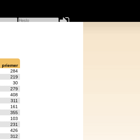
STRÁCIA
ZABUDNUTÉ
HESLO
priemer
284
219
30
279
408
311
161
355
103
231
426
312