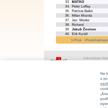
33.
MATKO
34.
Peter Loffay
35.
Patrícia Balkó
36.
Milan Mozola
37.
Jan Mesko
38.
Richard
39.
Jakub Žovinec
40.
Erik Kuráň
|<Prvá
<Predchádzajú
Naše poslanie: Prakt
osvetu v oblasti osob
vzdelávania.
Verze: 05.10.2023 1.3.7
Na t
o po
osob
cook
„Áno
podľa
iným