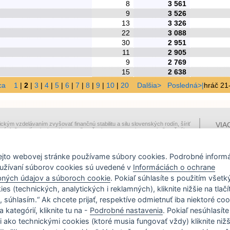
8
3 561
9
3 526
13
3 326
22
3 088
30
2 951
11
2 905
9
2 769
15
2 638
ca
1
|
2
|
3
|
4
|
5
|
6
|
7
|
8
|
9
|
10
|
20
Dalšia>
Posledná>|
hráč 21
ickým vzdelávaním zvyšovať finančnú stabilitu a silu slovenských rodín, šíriť
VIA
ných financií, prispievať k rastu finančnej gramostnosti a rozvoju finančného
INF
KO
ejto webovej stránke používame súbory cookies. Podrobné inform
užívaní súborov cookies sú uvedené v
Informáciách o ochrane
ných údajov a súboroch cookie
. Pokiaľ súhlasíte s použitím všet
ies (technických, analytických i reklamných), kliknite nižšie na tlačí
, súhlasím.“ Ak chcete prijať, respektíve odmietnuť iba niektoré co
 kategórií, kliknite tu na -
Podrobné nastavenia
. Pokiaľ nesúhlasíte
i ako technickými cookies (ktoré musia fungovať vždy) kliknite nižš